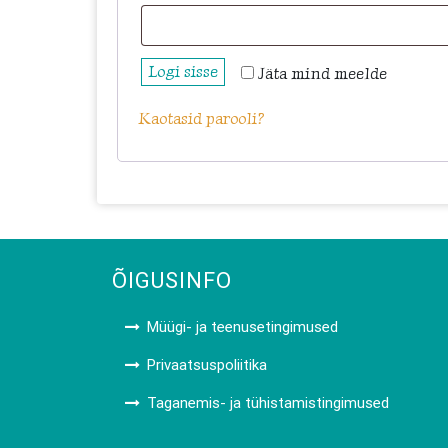
Logi sisse
Jäta mind meelde
Kaotasid parooli?
ÕIGUSINFO
Müügi- ja teenusetingimused
Privaatsuspoliitika
Taganemis- ja tühistamistingimused