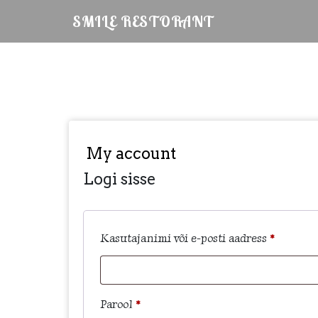
Skip
SMILE RESTORANT
to
content
My account
Logi sisse
Nõutud
Kasutajanimi või e-posti aadress
*
Nõutud
Parool
*